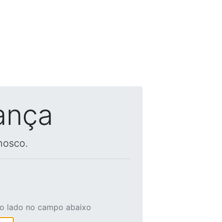
ança
nosco.
ao lado no campo abaixo