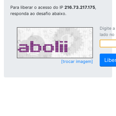
Para liberar o acesso
do IP
216.73.217.175
,
responda ao desafio abaixo.
Digite 
lado no
[trocar imagem]