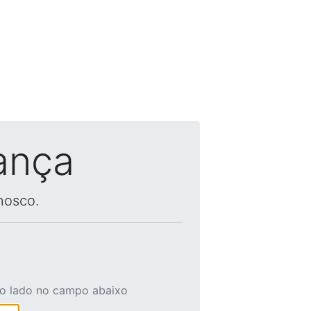
ança
nosco.
ao lado no campo abaixo