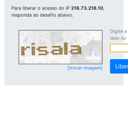
Para liberar o acesso
do IP
216.73.216.10
,
responda ao desafio abaixo.
Digite 
lado no
[trocar imagem]