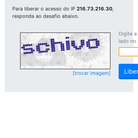
Para liberar o acesso
do IP
216.73.216.30
,
responda ao desafio abaixo.
Digite 
lado no
[trocar imagem]